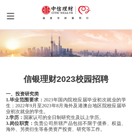
首页
信息披露
公司公告
投资陪伴
公募产品公告
信银理财2023校园招聘
投资者保护
净值查询
私募产品公告
投资者教育
一、投资研究类
关于我们
1.毕业范围要求：
2023年国内院校应届毕业初次就业的学
销售人员公示
生；2022年9月至2023年8月海外及港澳台地区院校应届毕
关于信银理财
业初次就业的学生。
投资人员公示
2.学历：
国家认可的全日制研究生及以上学历。
品牌理念
3.岗位职责：
负责公司所辖产品包括不限于债券、权益、
海外、另类衍生等各类资产投资、研究等工作。