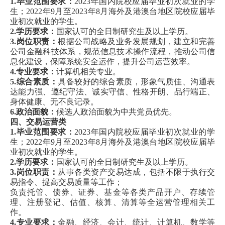
1.毕业范围要求：
2023年国内院校应届毕业初次就业的学
生；
2022年9月至2023年8月海外及港澳台地区院校应届毕
业初次就业的学生。
2.学历要求：
国家认可的全日制研究生及以上学历。
3.岗位职责：
根据公司战略及业务发展规划，建立和完善
公司金融科技体系，规范信息技术操作流程，推动公司信
息化建设，保障系统安全运作，提升公司运营效率。
4.专业要求：
计算机相关专业。
5.综合素质：
具备较好的综合素质，形象气质佳、沟通表
达能力强、遵纪守法、诚实守信、性格开朗、品行端正、
身体健康、无不良记录。
6.政治面貌：
候选人政治面貌为中共党员优先。
四、交易运营类
1.毕业范围要求：
2023年国内院校应届毕业初次就业的学
生；2022年9月至2023年8月海外及港澳台地区院校应届毕
业初次就业的学生。
2.学历要求：
国家认可的全日制研究生及以上学历。
3.岗位职责：
从事各类资产交易达成，包括不限于执行交
易指令、提高交易质量等工作；
负责托管、债券、证券、基金等各类产品开户、存续管
理、注册登记、估值、核算、清算等全运营管理相关工
作。
4.专业要求：
金融、经济、会计、统计、计算机、数学等