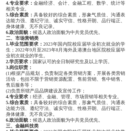
企业文化
4.专业要求：
金融经济、会计、金融工程、数学、统计等
相关专业。
荣誉专区
5.综合素质：
具备较好的综合素质，形象气质佳、沟通表
达能力强、遵纪守法、诚实守信、性格开朗、品行端正、
公司动态
身体健康、无不良记录。
6.政治面貌：
候选人政治面貌为中共党员优先。
加入我们
二、市场营销类
1.毕业范围要求：
2023年国内院校应届毕业初次就业的学
生；2022年9月至2023年8月海外及港澳台地区院校应届毕
业初次就业的学生。
2.学历要求：
国家认可的全日制研究生及以上学历。
3.岗位职责：
(1)根据产品规划，负责制定各类营销方案，开展各类营销
活动，包括不限于营销资源配置、售前营销、售中销售、
售后服务等；
(2)负责所辖产品品牌建设及宣传工作；
4.专业要求：
经济、金融、管理、市场营销等相关专业。
5.综合素质：
具备较好的综合素质，形象气质佳、沟通表
达能力强、遵纪守法、诚实守信、性格开朗、品行端正、
身体健康、无不良记录。
6.政治面貌：
候选人政治面貌为中共党员优先。
三、金融科技类